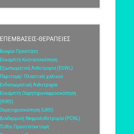
ΕΠΕΜΒΑΣΕΙΣ-ΘΕΡΑΠΕΙΕΣ
Βιοψία Προστάτη
Εύκαμπτη Κυστεοσκόπηση
Εξωσωματική Λιθοτριψία (ESWL)
Περιτομή/ Πλαστική χαλινού
Ενδοσωματική Λιθοτριψία
Εύκαμπτη Ουρητηρονεφροσκόπηση
(RIRS)
Ουρητηροσκόπηση (URS)
Διαδερμική Νεφρολιθοτριψία (PCNL)
TURis Προστατεκτομή