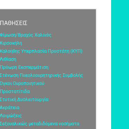
ΠΑΘΗΣΕΙΣ
Φίμωση/Βραχύς Χαλινός
Κιρσοκήλη
Καλοήθης Υπερπλασία Προστάτη (ΚΥΠ)
Λιθίαση
Πρόωρη Εκσπερμάτιση
Στένωση Πυεολοουρητηρικής Συμβολής
Όγκοι Ουροποιητικού
Προστατίτιδα
Στυτική Δυσλειτουργία
Ακράτεια
Λοιμώξεις
Σεξουαλικώς μεταδιδόμενα νοσήματα