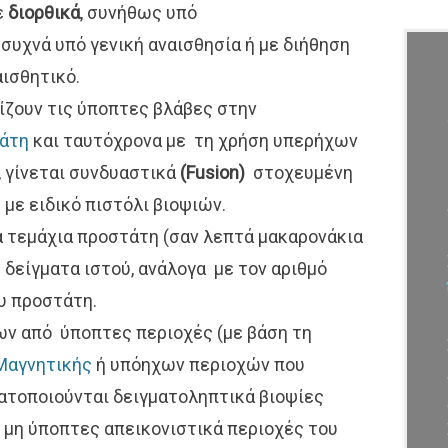
ε
διορθικά
, συνήθως υπό
συχνά υπό γενική αναισθησία ή με διήθηση
ισθητικό.
ίζουν τις ύποπτες βλάβες στην
τάτη
και ταυτόχρονα με τη χρήση υπερήχων
 γίνεται συνδυαστικά
(Fusion)
στοχευμένη
με ειδικό πιστόλι βιοψιών.
ρά τεμάχια προστάτη (σαν λεπτά μακαρονάκια
δείγματα ιστού, ανάλογα με τον αριθμό
υ προστάτη.
ων από ύποπτες περιοχές (με βάση τη
Μαγνητικής
ή υπόηχων περιοχών που
ματοποιούνται δειγματοληπτικά βιοψίες
ς μη ύποπτες απεικονιστικά περιοχές του