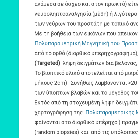
ανάμεσα σε όσχεο και στον πρωκτό) είτ
νευροληπτοαναλγησία (μέθη) ή λιγότερο 
των νεύρων του προστάτη με τοπικό ανα
Με τη βοήθεια των εικόνων που απεικον
Πολυπαραμετρική Μαγνητική του Προσ
από το ορθό (διορθικό υπερηχογράφημα),
(Targeted)
λήψη δειγμάτων δια βελόνας, 
Το βιοπτικό υλικό αποτελείται από μικ
μήκους 2cm) . Συνήθως λαμβάνονται >20 
των ύποπτων βλαβών και το μέγεθος το
Εκτός από τη στοχευμένη λήψη δειγμάτ
χαρτογράφηση της
Πολυπαραμετρικής 
φαίνονται στο διορθικό υπέρηχο ) πραγ
(random biopsies) και από τις υπόλοιπε